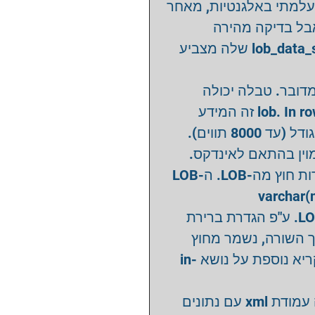
היתהlob_data_space_id. יות, מאחר
שבבסיס הנתונים המדובר לא הופעל filestream, יקה מהירה
בעמודה השניה גילתה לי שיש טבלה שה- lob_data_space_id שלה מצביע 
מדובר. טבלה יכולה
להחזיק שני סוגים של מידע:  in row data ו- lob. In row data זה המידע 
שמאוחסן ברמת הרשומה של הטבלה ע"פ מגבלות גודל (עד 8000 תווים). 
כאשר יוצרים clustered index  לאינדקס
למעשה מדובר על הרוב המוחלט של טיפוסי העמודות חוץ מה-LOB. ה-LOB 
 מידע בינארי או טקטסטואלי גדול מאוד
nvarchar(max), varbinary(max), xml  נחשבים-LOB. ע"פ הגדרת ברירת 
ך השורה, נשמר מחוץ
לרשומה ומופנה ע"י מצביע (Pointer) ברשומה. (לקריא נוספת על נושא in-
לאותה טבלה שתפסה את ה- Filegroup  אכן היתה עמודת xml עם נתונים 