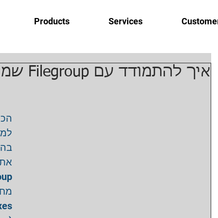
Products
Services
Custome
איך להתמודד עם Filegroup שמסרב להימחק?
הכ 
בה 
א- 
מח-