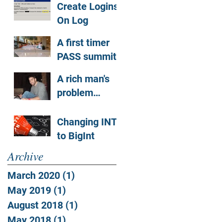
Create Logins
On Log
Shipping
A first timer
Databases
PASS summit
2017 journey
A rich man's
problem…
Changing INT
to BigInt
Archive
March 2020
(1)
1 post
May 2019
(1)
1 post
August 2018
(1)
1 post
May 2018
(1)
1 post