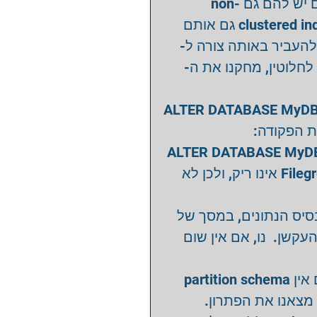
(אם יש להם גם non-
clustered index גם אותם 
ש להעביר באותה צורה ל
Filegroup ן, מחקנו את ה
ALTER DATABASE MyDB re
 ALTER DATABASE MyDB
להפתעתנו קבלנו הודעת שגיאה שאומרת שה- Filegroup אינו ריק, ולכן לא 
בשלב זה בוצעה בדיקה מהירה ב- properties ונים, במסך של
ה-files, ושם ראינו שאין אף קובץ על ה- Filegroup קשן.  נו, אם אין שום
השאלה הועברה לידידנו ד"ר גוגל, שהציע לבדוק אם אין partition schema 
שמצביע על ה- Filegroup תרון