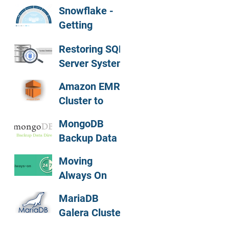
Snowflake -
Getting
Started Guide
Restoring SQL
Server System
Databases
Amazon EMR
Cluster to
Athena
MongoDB
Partitioned
Backup Data
Data - Quickly
Directory
and Simply !
Moving
Always On
DBs without
MariaDB
Restarting
Galera Cluster
SQL
Installation