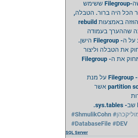
חורגים באורכם. בבדיקה במאפייני הטבלה ראיתי שה-Filegroup ששימש 
לשמירת textהוא אותו Filegroup ברור. הטבלה
שבמקורה היתה על ה- Filegroup  שיועד למחיקה, הוזזה באמצעות rebuild 
ל- clustered indexאל Filegroup דה
lob_data_space_id של טבלה זאת המשיך להצביע על ה- Filegroup הישן. 
מחוק את הטבלה וליצור
אותה מחדש.   רק לאחר מכן אפשר היה סופסוף למחוק את ה- Filegroup 
לסיכום, לא מספיק להזיז טבלאות ולמחוק קבצים מ- Filegroup על מנת 
למחוק אותו. כדי לעשות זאת, יש לוודא שאין partition scheme אשר 
ות
#ShmulikCohn
#ליקכהן
#DatabaseFile
#DEV
SQL Server