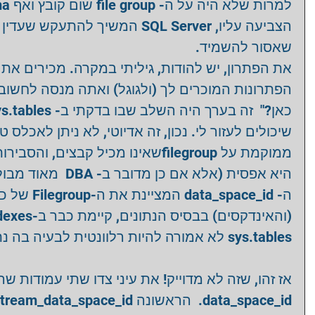
שאסור להשמיד. 
את הפתרון, יש להודות, גיליתי במקרה. מכירים א 
הפתרונות המוכרים לך (ולגוגל) ואתה מנסה לחש 
שיכולים לעזור לי. נכון, זה אדיוטי, לא ניתן לאכלס 
שאינו מכיל קבצים, והסבירות שקיימת  
מאוד מבולבל).  יתרה  
up של כל הטבלאות 
sys.tables לא אמורה להיות רלוונטית לבעיה בה נתקלתי. 
אז זהו, שזה לא מדוייק! את עיני צדו שתי עמודות  