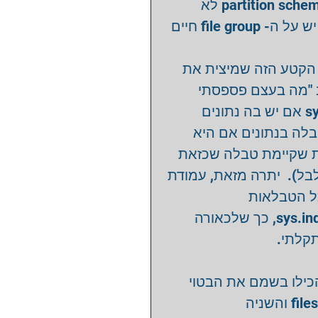
למרות שלא היה על ה- file group שום קובץ ואף partition schema לא 
הצביעה עליו, SQL Server המשיך להתעקש שעדין יש על ה- file group חיים 
ת הקטע הזה שמיצית את
וב "מה בעצם פספסתי
כאן?"  זה בערך היה השלב שבו בדקתי ב- sys.tables אם יש בה נתונים 
 טבלה בנתונים אם היא
ממוקמת על filegroupטבלה שכזאת
היא אפסית (אלא אם כן מדובר ב- DBA  מזאת, עמודת
ה- data_space_id המציינת את ה-Filegro
(והאינדקסים) בבסיס הנתונים, קיימת כבר ב-sys.indexes, כך שלכאורה 
שהכילו בשמם את הבטוי
data_space_id.  הראשונה filestream_data_space_id והשניה 