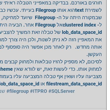
בעייתי. עכשיו כבר הכל היה , 
אחר. הבעיה היתה שההערך בעמו 
את המאפיין הזה לא ניתן לשנות, ולכן היה צורך ל 
העקשן. 
מצביעה עליו ושאין אף טבלה המצביעה עליו בעמוד 
filestream_data_space_id או lob_data_space_id שב- sys.tables.
שמו
#filegroup
#ITPRO
#SQLServer