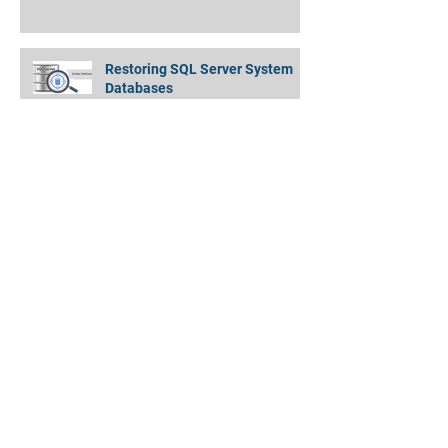
Guide
Restoring SQL Server System
Databases
Amazon EMR Cluster to Athena
Partitioned Data - Quickly and
Simply !
MongoDB Backup Data Directory
Moving Always On DBs without