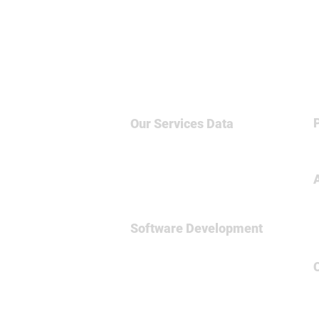
Our Services
Data
Big Data & NoSQL
Data Science
Business Intelligence
Relational Database
Software Development
Full
Stsck Dev
Data Engineering
Spark Framework
MicroServices