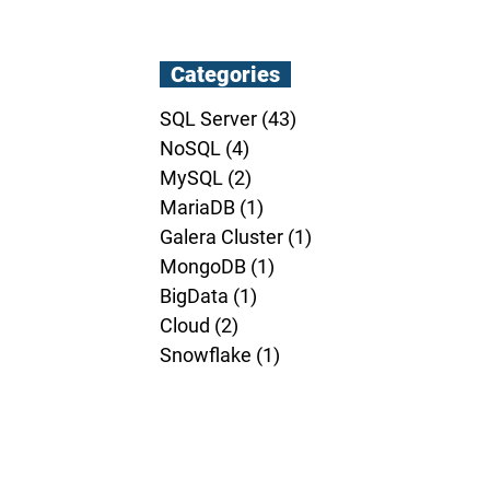
Categories
SQL Server
(43)
43 posts
NoSQL
(4)
4 posts
MySQL
(2)
2 posts
MariaDB
(1)
1 post
Galera Cluster
(1)
1 post
MongoDB
(1)
1 post
BigData
(1)
1 post
Cloud
(2)
2 posts
Snowflake
(1)
1 post