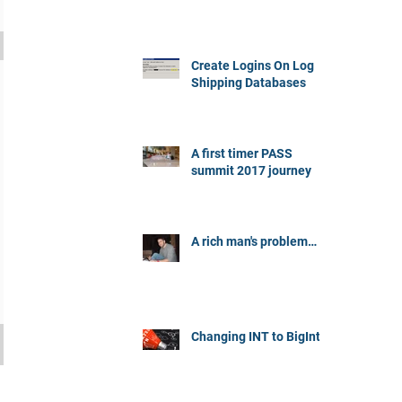
Create Logins On Log
Shipping Databases
A first timer PASS
summit 2017 journey
A rich man's problem…
Changing INT to BigInt