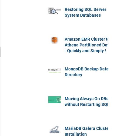
Restoring SQL Server
System Databases
Amazon EMR Cluster to
Athena Partitioned Data
- Quickly and Simply !
MongoDB Backup Data
Directory
Moving Always On DBs
without Restarting SQL
MariaDB Galera Cluster
Installation