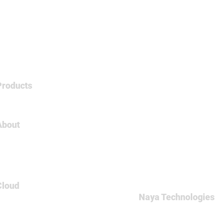
Products
Tableau
About
About Us
Careers
Contact
Cloud
Naya Technologies
AWS
60 Medinat Hayehudim st
Azure
Office: +972-(0)9-7465
GCP