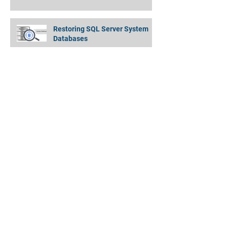
Guide
Restoring SQL Server System
Databases
Amazon EMR Cluster to Athena
Partitioned Data - Quickly and
Simply !
MongoDB Backup Data Directory
Moving Always On DBs without
Restarting SQL