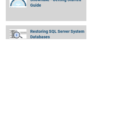
Snowflake - Getting Started
Guide
Restoring SQL Server System
Databases
Amazon EMR Cluster to Athena
Partitioned Data - Quickly and
Simply !
MongoDB Backup Data Directory