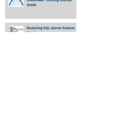
Snowflake - Getting Started
Guide
Restoring SQL Server System
Databases
Amazon EMR Cluster to Athena
Partitioned Data - Quickly and
Simply !
MongoDB Backup Data Directory