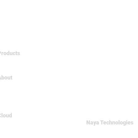
Products
Tableau
About
About Us
Careers
Contact
Cloud
Naya Technologies
AWS
60 Medinat Hayehudim st
Azure
Office: +972-(0)9-7465
GCP