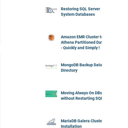
Restoring SQL Server
System Databases
Amazon EMR Cluster to
Athena Partitioned Data
- Quickly and Simply !
MongoDB Backup Data
Directory
Moving Always On DBs
without Restarting SQL
MariaDB Galera Cluster
Installation