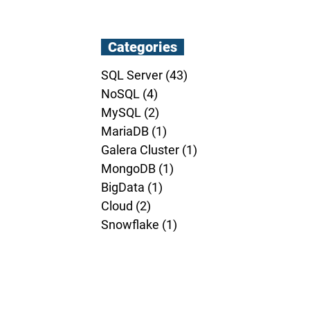
Categories
SQL Server
(43)
43 posts
NoSQL
(4)
4 posts
MySQL
(2)
2 posts
MariaDB
(1)
1 post
Galera Cluster
(1)
1 post
MongoDB
(1)
1 post
BigData
(1)
1 post
Cloud
(2)
2 posts
Snowflake
(1)
1 post