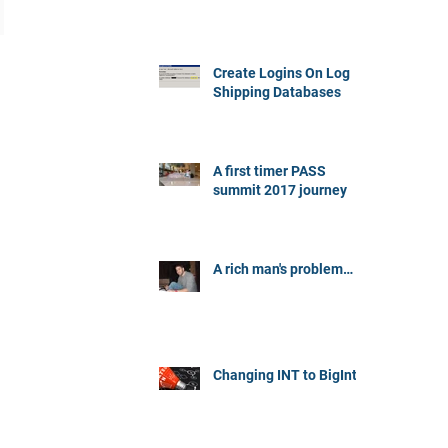
Create Logins On Log
Shipping Databases
A first timer PASS
summit 2017 journey
A rich man's problem…
Changing INT to BigInt