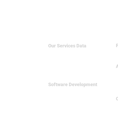
Our Services
Data
Big Data & NoSQL
Data Science
Business Intelligence
Relational Database
Software Development
Full
Stsck Dev
Data Engineering
Spark Framework
MicroServices