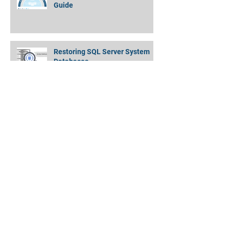
Snowflake - Getting Started
Guide
Restoring SQL Server System
Databases
Amazon EMR Cluster to Athena
Partitioned Data - Quickly and
Simply !
MongoDB Backup Data Directory