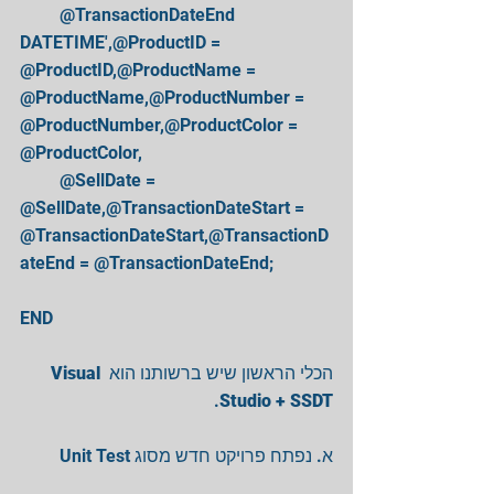
         @TransactionDateEnd 
DATETIME',@ProductID = 
@ProductID,@ProductName = 
@ProductName,@ProductNumber = 
@ProductNumber,@ProductColor = 
@ProductColor, 
         @SellDate = 
@SellDate,@TransactionDateStart = 
@TransactionDateStart,@TransactionD
ateEnd = @TransactionDateEnd; 
END 
Visual 
הכלי הראשון שיש ברשותנו הוא 
. 
Studio + SSDT
א. נפתח פרויקט חדש מסוג Unit Test 