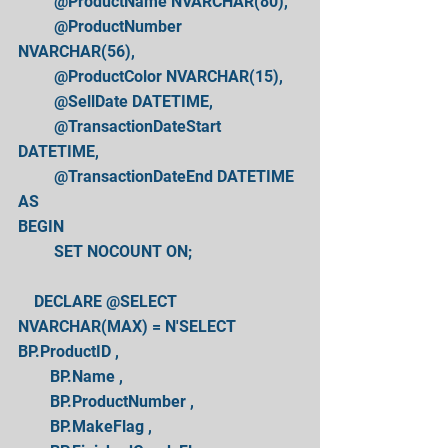
         @ProductName NVARCHAR(80), 
         @ProductNumber 
NVARCHAR(56), 
         @ProductColor NVARCHAR(15), 
         @SellDate DATETIME, 
         @TransactionDateStart 
DATETIME, 
         @TransactionDateEnd DATETIME 
AS 
BEGIN 
         SET NOCOUNT ON; 
    DECLARE @SELECT 
NVARCHAR(MAX) = N'SELECT       
BP.ProductID , 
        BP.Name , 
        BP.ProductNumber , 
        BP.MakeFlag , 