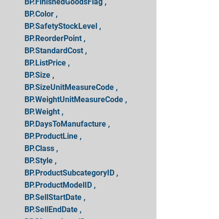
        BP.FinishedGoodsFlag , 
        BP.Color , 
        BP.SafetyStockLevel , 
        BP.ReorderPoint , 
        BP.StandardCost , 
        BP.ListPrice , 
        BP.Size , 
        BP.SizeUnitMeasureCode , 
        BP.WeightUnitMeasureCode , 
        BP.Weight , 
        BP.DaysToManufacture , 
        BP.ProductLine , 
        BP.Class , 
        BP.Style , 
        BP.ProductSubcategoryID , 
        BP.ProductModelID , 
        BP.SellStartDate , 
        BP.SellEndDate , 