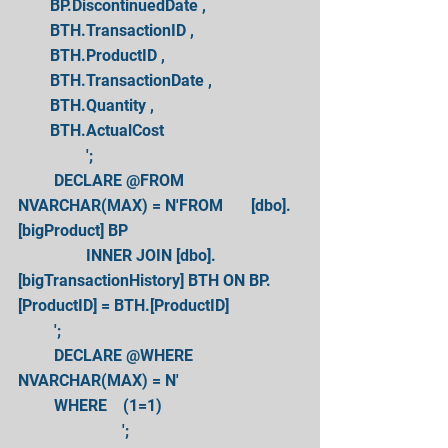
        BP.DiscontinuedDate , 
        BTH.TransactionID , 
        BTH.ProductID , 
        BTH.TransactionDate , 
        BTH.Quantity , 
        BTH.ActualCost 
                 '; 
         DECLARE @FROM 
NVARCHAR(MAX) = N'FROM       [dbo].
[bigProduct] BP 
                 INNER JOIN [dbo].
[bigTransactionHistory] BTH ON BP.
[ProductID] = BTH.[ProductID] 
         '; 
         DECLARE @WHERE 
NVARCHAR(MAX) = N' 
         WHERE    (1=1) 
                          '; 