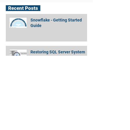
Recent Posts
Snowflake - Getting Started
Guide
Restoring SQL Server System
Databases
Amazon EMR Cluster to Athena
Partitioned Data - Quickly and
Simply !
MongoDB Backup Data Directory