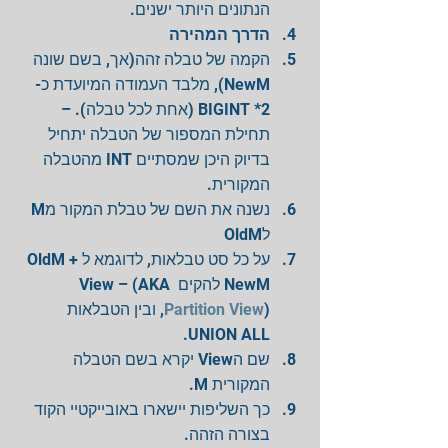
הנתונים היותר ישנים.  
הדרך המהירה
הקמה של טבלה זהה(אך, בשם שונה 
NewM), מלבד העמודה המיועדת כ-
BIGINT *2 (אחת לכל טבלה). – 
תחילת המספור של הטבלה יתחיל 
בדיוק היכן שמסתיים INT מהטבלה 
המקורית.  
נשנה את השם של טבלת המקור מM 
לOldM  
על כל סט טבלאות, לדוגמא לOldM + 
NewM להקים View – (AKA 
), ובין הטבלאות 
Partition View
UNION ALL.  
שם הView יקרא בשם הטבלה 
המקורית M.  
כך השליפות יישארו באובייקטיי הקוד 
בצורה הזהה.  