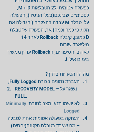
התהליך שבוצע בפועל-  בINSERT יחיד 
כפעולה אטומית, ל2 הטבלאות M + D, 
לפסימיים שבינכם(בעלי הניסיון), הפעולה 
על  טבלה M עבדה בהצלחה (והגדילה את 
הלוג פי כמה וכמה) אך, הפעולה על טבלת 
D כמובן, קיבלה Rollback לאחר 14 
מיליארד שורות.
לאוהבי הסיפורים, הRollback עדיין ממשיך 
בימים אילו J
מה היו הטעויות בדרך? 
העברת נתונים בצורת Fully Logged,  
RECOVERY MODEL – נשאר על 
FULL.  
Minimally 
לא יושמו תנאי מצב לטובת 
Logged
העתקה בפעולה אטומית אחת לטבלה 
– מה שעבד בטבלה הקטנה(יחסית) 