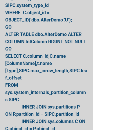
SIPC.system_type_id
WHERE  C.object_id = 
OBJECT_ID('dbo.AlterDemo','U');
GO
ALTER TABLE dbo.AlterDemo ALTER 
COLUMN IntColumn BIGINT NOT NULL
GO
SELECT C.column_id,C.name 
[ColumnName],t.name 
[Type],SIPC.max_inrow_length,SIPC.lea
f_offset
FROM   
sys.system_internals_partition_column
s SIPC
              INNER JOIN sys.partitions P 
ON P.partition_id = SIPC.partition_id
              INNER JOIN sys.columns C ON 
C.object_id = P.object_id