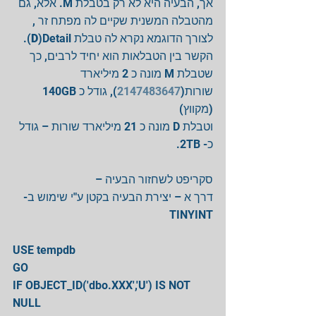
אך, הבעיה היא לא רק בטבלת M. אלא, גם 
מהטבלה המשנית שקיים לה מפתח זר , 
D
)Detail).
לצורך הדוגמא נקרא לה טבלת 
הקשר בין הטבלאות הוא יחיד לרבים, כך 
שטבלת M מונה כ 2 מיליארד 
), גודל כ 140GB 
2147483647
שורות(
(מקווץ)
וטבלת D מונה כ 21 מיליארד שורות – גודל 
כ- 2TB.
סקריפט לשחזור הבעיה –
דרך א – יצירת הבעיה בקטן ע"י שימוש ב- 
TINYINT
USE tempdb
GO
IF OBJECT_ID('dbo.XXX','U') IS NOT 
NULL