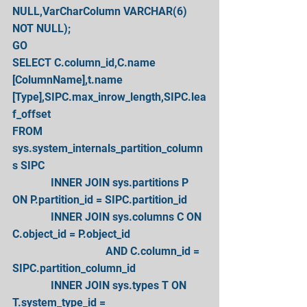
NULL,VarCharColumn VARCHAR(6) 
NOT NULL);
GO
SELECT C.column_id,C.name 
[ColumnName],t.name 
[Type],SIPC.max_inrow_length,SIPC.lea
f_offset
FROM   
sys.system_internals_partition_column
s SIPC
              INNER JOIN sys.partitions P 
ON P.partition_id = SIPC.partition_id
              INNER JOIN sys.columns C ON 
C.object_id = P.object_id
                                  AND C.column_id = 
SIPC.partition_column_id
              INNER JOIN sys.types T ON 
T.system_type_id = 