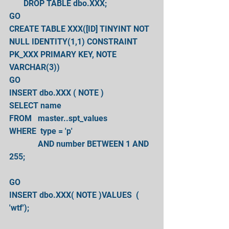
       DROP TABLE dbo.XXX;
GO
CREATE TABLE XXX([ID] TINYINT NOT 
NULL IDENTITY(1,1) CONSTRAINT 
PK_XXX PRIMARY KEY, NOTE 
VARCHAR(3))
GO
INSERT dbo.XXX ( NOTE )
SELECT name
FROM   master..spt_values  
WHERE  type = 'p'
              AND number BETWEEN 1 AND 
255;
GO
INSERT dbo.XXX( NOTE )VALUES  ( 
'wtf');