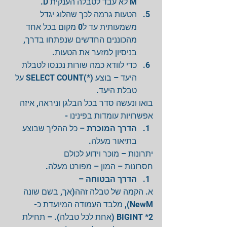
M לא עבד לטבלה הענקית D.  
הטעות גרמה לכך שהלוג יגדל 
משמעותית עד ל0 מקום בכל אחד 
מהכוננים החדשים שנפתחו בדרך, 
בניסיון למזער את הטעות.    
כדי לוודא כמה שורות נכנסו לטבלת 
היעד – בוצע (*)SELECT COUNT על 
טבלת היעד. 
בואו ונעשה סדר בכל הבלגן וניראה, איזה 
אפשרויות עומדות בפינינו - 
הדרך המוכרת
 – כל ההליך שבוצע 
בתיאור מעלה. 
יתרונות – מוכר וידוע לכולם
חסרונות – המון – מפורט מעלה. 
 – 
הדרך הבטוחה
א. הקמה של טבלה זהה(אך, בשם שונה 
NewM), מלבד העמודה המיועדת כ-
BIGINT *2 (אחת לכל טבלה). – תחילת 