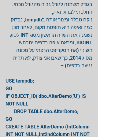
בגודל משתנה לגודל גבוה מהגודל נוכחי.
החלטתי לבדוק זאת,
ניקח טבלה וניצור אותה בtempdb, נבדוק 
כמה ואיפה היא תופסת מקום, לאחר מכן 
נשמנה את השדה הראשון מסוג INT לסוג 
BIGINT, וניראה איפה בדפים יתרחש 
השינוי (את הסקריפט הרצתי על מכונה 
מסוג 2014, כך שאם אני צודק, לא תהיה 
נגיעה בדפים) –
USE tempdb;
GO
IF OBJECT_ID('dbo.AlterDemo','U') IS 
NOT NULL
       DROP TABLE dbo.AlterDemo;
GO
CREATE TABLE AlterDemo (IntColumn 
INT NOT NULL,Int2ndColumn INT NOT 