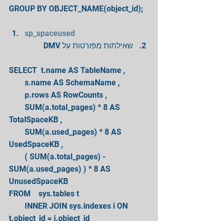
GROUP BY OBJECT_NAME(object_id);
sp_spaceused
שאילתות מפורטות על DMV 
SELECT  t.name AS TableName ,
        s.name AS SchemaName ,
        p.rows AS RowCounts ,
        SUM(a.total_pages) * 8 AS 
TotalSpaceKB ,
        SUM(a.used_pages) * 8 AS 
UsedSpaceKB ,
        ( SUM(a.total_pages) - 
SUM(a.used_pages) ) * 8 AS 
UnusedSpaceKB
FROM    sys.tables t
        INNER JOIN sys.indexes i ON 
t.object_id = i.object_id