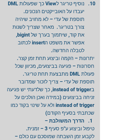
נוסיף טריגר לView כך שפעולות DML 
יעבדו על האובייקטים הנכונים.  
תוספת של עדי – לא מחויב שיהיה 
צורך בטריגר.  מאחר שצריך לשנות 
את קוד, שיתמוך בערך של bigint, 
אפשר את משפט הinsert לכתוב 
לטבלה החדשה. 
יתרונות – הקמה וביצוע תחת זמן קצר.
חסרונות – פגיעה בביצועים, מכיוון שכל 
פעולת DML מתבצעת תחת טריגר.  
תוספת של עדי – צריך לזכור שמדובר 
בinstead of trigger, כך שלדעתי יש פגיעה 
זניחה בביצועים (במידה ואכן הולכים על 
instead of trigger ולא על שינוי בקוד כמו 
שכתבתי בסעיף הקודם) 
 – 
הדרך המשולבת
טיפול וביצוע ע"פ סעיף 3 – זמנית.
לקבוע זמן השבתה שמוסכם עם כולם – 