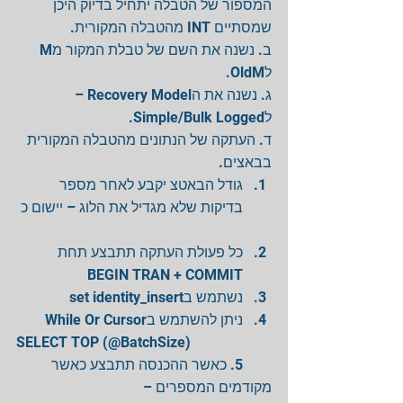
המספור של הטבלה יתחיל בדיוק היכן 
שמסתיים INT מהטבלה המקורית. 
ב. נשנה את השם של טבלת המקור מM 
לOldM. 
ג. נשנה את הRecovery Model – 
לSimple/Bulk Logged. 
ד. העתקה של הנתונים מהטבלה המקורית 
בבאצים.  
גודל הבאטצ יקבע לאחר מספר 
בדיקות שלא מגדיל את הלוג – יישום כ 
כל פעולת העתקה תתבצע תחת 
BEGIN TRAN + COMMIT  
נשתמש בset identity_insert  
ניתן להשתמש בWhile Or Cursor   
SELECT TOP (@BatchSize)
        5. כאשר ההכנסה תתבצע כאשר 
מקודמים המספרים –