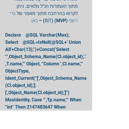
מתוך העמודות הנ"ל מלאים. ניתן 
לקרוא בהרחבה מתוך מאמר של 
גרי 
כאן
) – 
B
|
T
 (MVP) (
רשף
Declare    @SQL Varchar(Max);
Select    @SQL=IsNull(@SQL+' Union 
All'+Char(13),'')+Concat('Select 
''',Object_Schema_Name(Cl.object_id),'.'
,T.name,''' Object, ''Column ',Cl.name,''' 
ObjectType, 
Ident_Current(''[',Object_Schema_Name
(Cl.object_id),'].
[',Object_Name(Cl.object_id),']'') 
MaxIdentity, Case ''',Tp.name,''' When 
''int'' Then 2147483647 When 
''smallint'' then 32767 When ''tinyint'' 
Then 255 When ''bigint'' Then  
9223372036854775807 Else Null End 