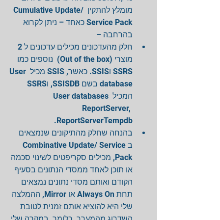
מומלץ להתקין Cumulative Update/ 
Service Pack כאחד – ניתן לקרוא 
בהרחבה –  
חלק מהעדכונים מכילים עדכונים ל 2 
מוצרי (Out of the box)  נוספים כמו 
SSRS וSSIS. כאשר, SSIS מכיל User 
database בשם SSISDB, וSSRS 
המכיל User databases 
ReportServer, 
ReportServerTempdb.  
בהנחה שחלק מהתיקונים שנמצאים 
בCombinative Update/ Service 
Pack, מכילים סקריפטים לשינוי סכמה 
או תוכן לאחד ממסדי הנתונים בסעיף 
הקודם ואותם מסדי נתונים נמצאים 
תחת Always On או Mirror, ההמלצה 
שלי היא להוציא אותם זמנית לטובת 
השדרוג מהמערך. כלומר, במקרה שלי 