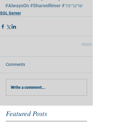
#AlwaysOn
#SharonRimer
#שרוןרימר
SQL Server
Comments
Write a comment...
Featured Posts